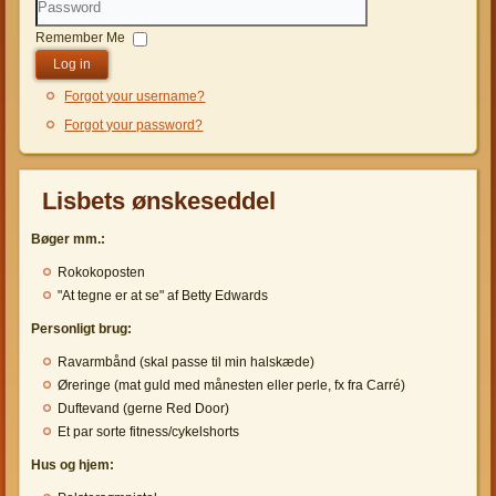
Password
Remember Me
Log in
Forgot your username?
Forgot your password?
Lisbets ønskeseddel
Bøger mm.:
Rokokoposten
"At tegne er at se" af Betty Edwards
Personligt brug:
Ravarmbånd (skal passe til min halskæde)
Øreringe (mat guld med månesten eller perle, fx fra Carré)
Duftevand (gerne Red Door)
Et par sorte fitness/cykelshorts
Hus og hjem: